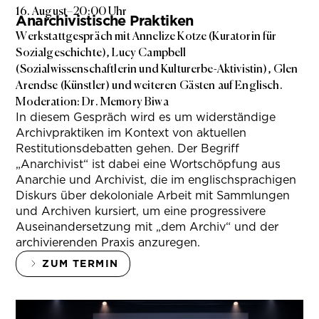
16. August
–
20:00 Uhr
Anarchivistische Praktiken
Werkstattgespräch mit Annelize Kotze (Kuratorin für
Sozialgeschichte), Lucy Campbell
(Sozialwissenschaftlerin und Kulturerbe-Aktivistin), Glen
Arendse (Künstler) und weiteren Gästen auf Englisch.
Moderation: Dr. Memory Biwa
In diesem Gespräch wird es um widerständige
Archivpraktiken im Kontext von aktuellen
Restitutionsdebatten gehen. Der Begriff
„Anarchivist“ ist dabei eine Wortschöpfung aus
Anarchie und Archivist, die im englischsprachigen
Diskurs über dekoloniale Arbeit mit Sammlungen
und Archiven kursiert, um eine progressivere
Auseinandersetzung mit „dem Archiv“ und der
archivierenden Praxis anzuregen.
ZUM TERMIN