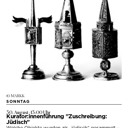
© MARKK
SONNTAG
30. August
–
13:00 Uhr
Kurator:innenführung "Zuschreibung:
Jüdisch"
Welche Objekte wurden als „jüdisch“ gesammelt –