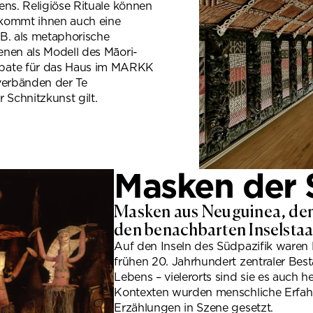
ens. Religiöse Rituale können
g kommt ihnen auch eine
.B. als metaphorische
enen als Modell des Māori-
pate für das Haus im MARKK
verbänden der Te
 Schnitzkunst gilt.
Masken der 
Masken aus Neuguinea, de
den benachbarten Inselsta
Auf den Inseln des Südpazifik waren 
frühen 20. Jahrhundert zentraler Best
Lebens – vielerorts sind sie es auch he
Kontexten wurden menschliche Erfa
Erzählungen in Szene gesetzt.