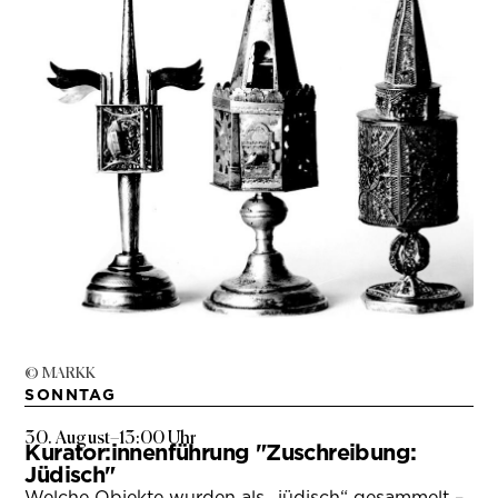
© MARKK
SONNTAG
30. August
–
13:00 Uhr
Kurator:innenführung "Zuschreibung:
Jüdisch"
Welche Objekte wurden als „jüdisch“ gesammelt –