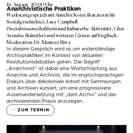
16. August
–
20:00 Uhr
Anarchivistische Praktiken
Werkstattgespräch mit Annelize Kotze (Kuratorin für
Sozialgeschichte), Lucy Campbell
(Sozialwissenschaftlerin und Kulturerbe-Aktivistin), Glen
Arendse (Künstler) und weiteren Gästen auf Englisch.
Moderation: Dr. Memory Biwa
In diesem Gespräch wird es um widerständige
Archivpraktiken im Kontext von aktuellen
Restitutionsdebatten gehen. Der Begriff
„Anarchivist“ ist dabei eine Wortschöpfung aus
Anarchie und Archivist, die im englischsprachigen
Diskurs über dekoloniale Arbeit mit Sammlungen
und Archiven kursiert, um eine progressivere
Auseinandersetzung mit „dem Archiv“ und der
archivierenden Praxis anzuregen.
ZUM TERMIN