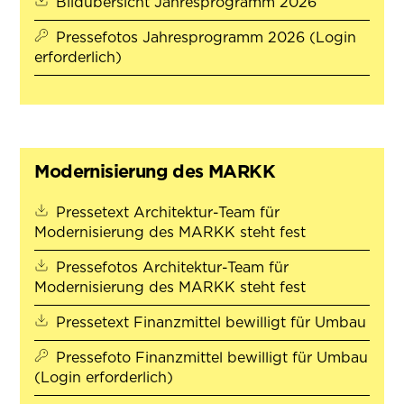
(öffnet in 
Bildübersicht Jahresprogramm 2026
Pressefotos Jahresprogramm 2026 (Login
erforderlich)
Modernisierung des MARKK
Pressetext Architektur-Team für
(öffnet in ne
Modernisierung des MARKK steht fest
Pressefotos Architektur-Team für
(öffnet in ne
Modernisierung des MARKK steht fest
(öffn
Pressetext Finanzmittel bewilligt für Umbau
Pressefoto Finanzmittel bewilligt für Umbau
(Login erforderlich)