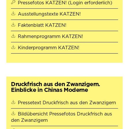
Pressefotos KATZEN! (Login erforderlich)
(öffnet in neuem Tab
Ausstellungstexte KATZEN!
(öffnet in neuem Tab)
Faktenblatt KATZEN!
(öffnet in neuem Ta
Rahmenprogramm KATZEN!
(öffnet in neuem Tab)
Kinderprogramm KATZEN!
Druckfrisch aus den Zwanzigern.
Einblicke in Chinas Moderne
(öffn
Pressetext Druckfrisch aus den Zwanzigern
Bildübersicht Pressefotos Druckfrisch aus
(öffnet in neuem Tab)
den Zwanzigern