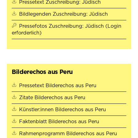
(öffnet in neu
Pressetext Zuschreibung: Jüdisch
(öffnet in n
Bildlegenden Zuschreibung: Jüdisch
Pressefotos Zuschreibung: Jüdisch (Login
erforderlich)
Bilderechos aus Peru
(öffnet in neuem
Pressetext Bilderechos aus Peru
(öffnet in neuem Tab)
Zitate Bilderechos aus Peru
(öffnet in n
Künstler:innen Bilderechos aus Peru
(öffnet in neue
Faktenblatt Bilderechos aus Peru
(öffnet 
Rahmenprogramm Bilderechos aus Peru