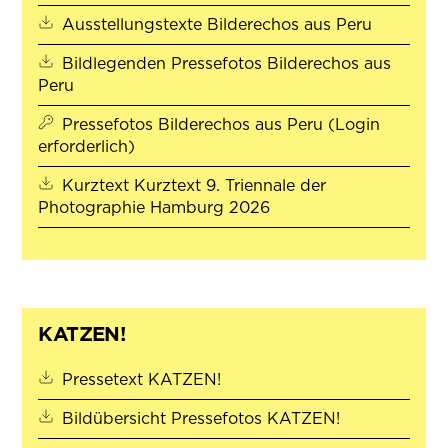
(öffnet i
Ausstellungstexte Bilderechos aus Peru
Bildlegenden Pressefotos Bilderechos aus
(öffnet in neuem Tab)
Peru
Pressefotos Bilderechos aus Peru (Login
erforderlich)
Kurztext Kurztext 9. Triennale der
(öffnet in neuem Tab)
Photographie Hamburg 2026
KATZEN!
(öffnet in neuem Tab)
Pressetext KATZEN!
(öffnet in ne
Bildübersicht Pressefotos KATZEN!