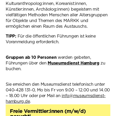
Kulturanthropolog:innen, Koreanist:innen,
Künstler:innen, Archäolog:innen) begeistern mit
vielfältigen Methoden Menschen aller Altersgruppen
für Objekte und Themen des MARKK und
ermöglichen einen Raum des Austauschs.
TIPP:
Für die öffentlichen Führungen ist keine
Voranmeldung erforderlich.
Gruppen ab 10 Personen
werden gebeten,
Führungen über den
Museumsdienst Hamburg
(öffnet 
zu
buchen.
Sie erreichen den Museumsdienst telefonisch unter
040-428 131-0, Mo bis Fr von 9.00 – 12.00 und 14.00
– 18.00 Uhr oder per Mail an
info@museumsdienst-
hamburg.de
(öffnet in neuem Tab)
.
Freie Vermittler:innen (m/w/d)