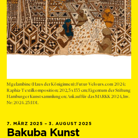
Mgelambine (Haus der Königinnen); Futur-Velours.com 2024;
Raphia-Textilkomposition; 202,5 x 153 cm; Eigentum der Stiftung
Hamburger Kunstsammlungen; Ankauf für das MARKK 2024, Inv.
Nr: 2024.25:1 DL
7. MÄRZ 2025 – 3. AUGUST 2025
Bakuba Kunst