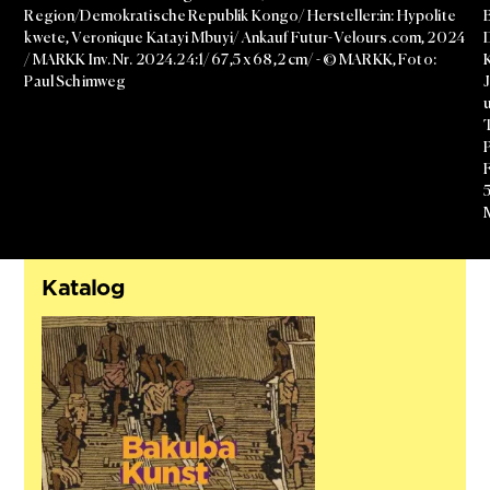
Region/Demokratische Republik Kongo/ Hersteller:in: Hypolite
kwete, Veronique Katayi Mbuyi/ Ankauf Futur-Velours.com, 2024
/ MARKK Inv. Nr. 2024.24:1/ 67,5 x 68,2 cm/ - © MARKK, Foto:
Paul Schimweg
J
5
Katalog