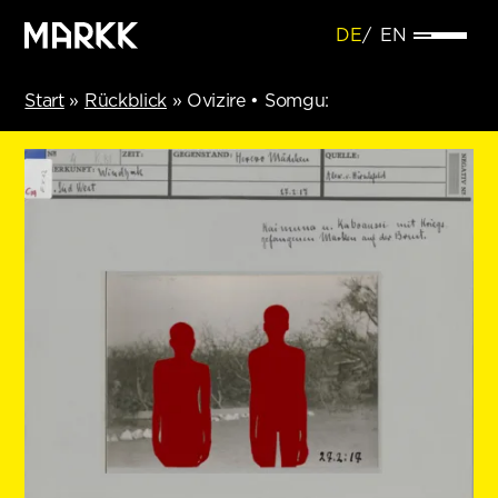
DE
EN
Start
»
Rückblick
»
Ovizire • Somgu: