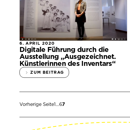
6. APRIL 2020
Digitale Führung durch die
Ausstellung „Ausgezeichnet.
Künstlerinnen des Inventars“
ZUM BEITRAG
Seite
Seite
Seite
Vorherige Seite
1
…
6
7