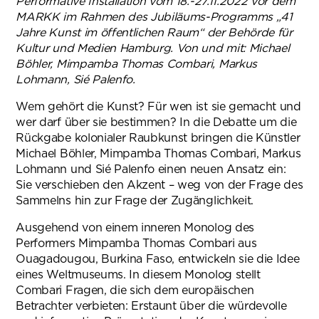
Performative Installation vom 18.-27.11.2022 vor dem
MARKK im Rahmen des Jubiläums-Programms „41
Jahre Kunst im öffentlichen Raum“ der Behörde für
Kultur und Medien Hamburg. Von und mit: Michael
Böhler, Mimpamba Thomas Combari, Markus
Lohmann, Sié Palenfo.
Wem gehört die Kunst? Für wen ist sie gemacht und
wer darf über sie bestimmen? In die Debatte um die
Rückgabe kolonialer Raubkunst bringen die Künstler
Michael Böhler, Mimpamba Thomas Combari, Markus
Lohmann und Sié Palenfo einen neuen Ansatz ein:
Sie verschieben den Akzent – weg von der Frage des
Sammelns hin zur Frage der Zugänglichkeit.
Ausgehend von einem inneren Monolog des
Performers Mimpamba Thomas Combari aus
Ouagadougou, Burkina Faso, entwickeln sie die Idee
eines Weltmuseums. In diesem Monolog stellt
Combari Fragen, die sich dem europäischen
Betrachter verbieten: Erstaunt über die würdevolle