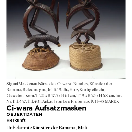
Siguni Maskenaufsätze des Ci-wara - Bundes, Künstler der
Bamana, Beledougou, Mali, 19. Jh., Holz, Korbgeflecht,
Gewebefasern, T 20 x B 17,5 x H 61 cm, T 19 x B 25 x H 68 cm, Inv.
Nr. 11.1:447, 11.1:401, Ankauf von Leo Frobenius 1911 - © MARKK
Ci-wara Aufsatzmasken
OBJEKTDATEN
Herkunft
Unbekannte Künstler der Bamana, Mali