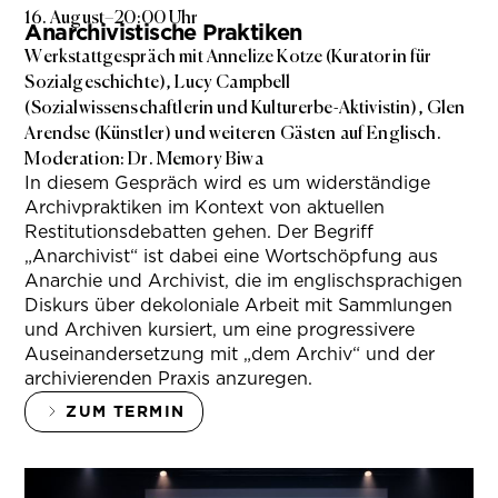
16. August
–
20:00 Uhr
Anarchivistische Praktiken
Werkstattgespräch mit Annelize Kotze (Kuratorin für
Sozialgeschichte), Lucy Campbell
(Sozialwissenschaftlerin und Kulturerbe-Aktivistin), Glen
Arendse (Künstler) und weiteren Gästen auf Englisch.
Moderation: Dr. Memory Biwa
In diesem Gespräch wird es um widerständige
Archivpraktiken im Kontext von aktuellen
Restitutionsdebatten gehen. Der Begriff
„Anarchivist“ ist dabei eine Wortschöpfung aus
Anarchie und Archivist, die im englischsprachigen
Diskurs über dekoloniale Arbeit mit Sammlungen
und Archiven kursiert, um eine progressivere
Auseinandersetzung mit „dem Archiv“ und der
archivierenden Praxis anzuregen.
ZUM TERMIN