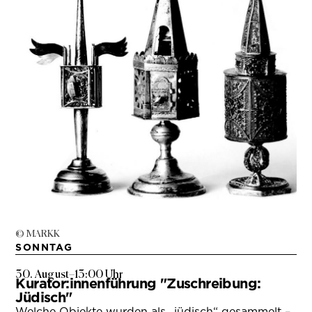
© MARKK
SONNTAG
30. August
–
13:00 Uhr
Kurator:innenführung "Zuschreibung:
Jüdisch"
Welche Objekte wurden als „jüdisch“ gesammelt –