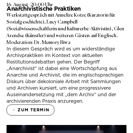
16. August
–
20:00 Uhr
Anarchivistische Praktiken
Werkstattgespräch mit Annelize Kotze (Kuratorin für
Sozialgeschichte), Lucy Campbell
(Sozialwissenschaftlerin und Kulturerbe-Aktivistin), Glen
Arendse (Künstler) und weiteren Gästen auf Englisch.
Moderation: Dr. Memory Biwa
In diesem Gespräch wird es um widerständige
Archivpraktiken im Kontext von aktuellen
Restitutionsdebatten gehen. Der Begriff
„Anarchivist“ ist dabei eine Wortschöpfung aus
Anarchie und Archivist, die im englischsprachigen
Diskurs über dekoloniale Arbeit mit Sammlungen
und Archiven kursiert, um eine progressivere
Auseinandersetzung mit „dem Archiv“ und der
archivierenden Praxis anzuregen.
ZUM TERMIN