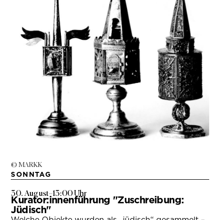
© MARKK
SONNTAG
30. August
–
13:00 Uhr
Kurator:innenführung "Zuschreibung:
Jüdisch"
Welche Objekte wurden als „jüdisch“ gesammelt –