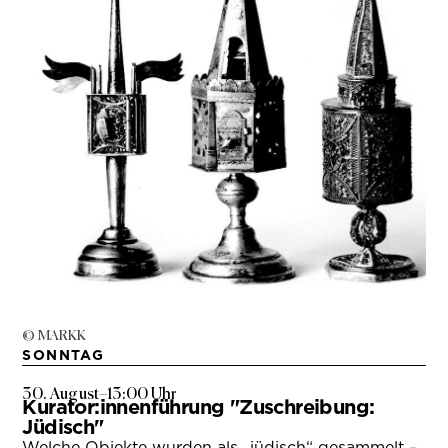
© MARKK
SONNTAG
30. August
–
13:00 Uhr
Kurator:innenführung "Zuschreibung:
Jüdisch"
Welche Objekte wurden als „jüdisch“ gesammelt –