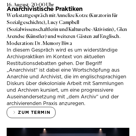
16. August
–
20:00 Uhr
Anarchivistische Praktiken
Werkstattgespräch mit Annelize Kotze (Kuratorin für
Sozialgeschichte), Lucy Campbell
(Sozialwissenschaftlerin und Kulturerbe-Aktivistin), Glen
Arendse (Künstler) und weiteren Gästen auf Englisch.
Moderation: Dr. Memory Biwa
In diesem Gespräch wird es um widerständige
Archivpraktiken im Kontext von aktuellen
Restitutionsdebatten gehen. Der Begriff
„Anarchivist“ ist dabei eine Wortschöpfung aus
Anarchie und Archivist, die im englischsprachigen
Diskurs über dekoloniale Arbeit mit Sammlungen
und Archiven kursiert, um eine progressivere
Auseinandersetzung mit „dem Archiv“ und der
archivierenden Praxis anzuregen.
ZUM TERMIN