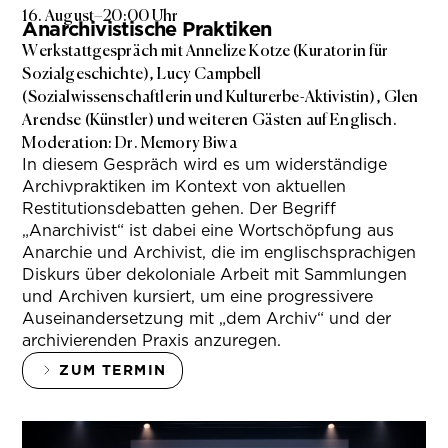
16. August
–
20:00 Uhr
Anarchivistische Praktiken
Werkstattgespräch mit Annelize Kotze (Kuratorin für
Sozialgeschichte), Lucy Campbell
(Sozialwissenschaftlerin und Kulturerbe-Aktivistin), Glen
Arendse (Künstler) und weiteren Gästen auf Englisch.
Moderation: Dr. Memory Biwa
In diesem Gespräch wird es um widerständige
Archivpraktiken im Kontext von aktuellen
Restitutionsdebatten gehen. Der Begriff
„Anarchivist“ ist dabei eine Wortschöpfung aus
Anarchie und Archivist, die im englischsprachigen
Diskurs über dekoloniale Arbeit mit Sammlungen
und Archiven kursiert, um eine progressivere
Auseinandersetzung mit „dem Archiv“ und der
archivierenden Praxis anzuregen.
ZUM TERMIN