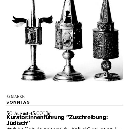
© MARKK
SONNTAG
30. August
–
13:00 Uhr
Kurator:innenführung "Zuschreibung:
Jüdisch"
Welche Objekte wurden als „jüdisch“ gesammelt –