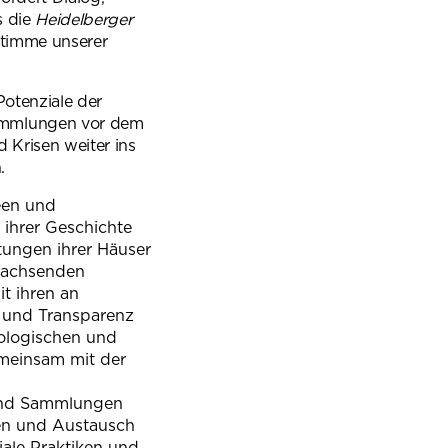
s die
Heidelberger
 Stimme unserer
Potenziale der
ammlungen vor dem
 Krisen weiter ins
.
een und
 ihrer Geschichte
tungen ihrer Häuser
wachsenden
t ihren an
h und Transparenz
hnologischen und
meinsam mit der
und Sammlungen
en und Austausch
iale Praktiken und