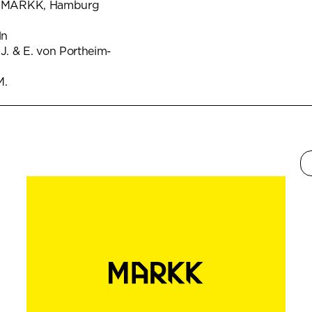
um MARKK, Hamburg
ln
. & E. von Portheim-
M.