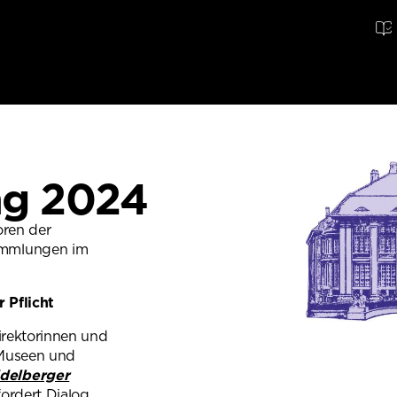
ng 2024
oren der
ammlungen im
 Pflicht
irektorinnen und
-Museen und
delberger
ordert Dialog,