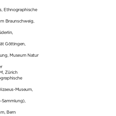
s, Ethnographische
um Braunschweig,
derlin,
ät Göttingen,
lung, Museum Natur
er
, Zürich
ographische
elizaeus-Museum,
s-Sammlung),
um, Bern