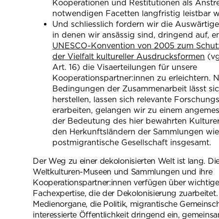
Kooperationen und Restitutionen als Anstre
not­wendigen Facetten langfristig leistbar 
Und schliesslich fordern wir die Auswärtig
in denen wir ansässig sind, dringend auf, 
UNESCO-Konvention von 2005 zum Schutz
der Vielfalt kultureller Ausdrucksformen
(vg
Art. 16) die Visaerteilungen für unsere
Kooperationspartner:innen zu erleichtern. 
Bedingungen der Zusammenarbeit lässt sic
herstellen, lassen sich relevante Forschu
erarbeiten, gelangen wir zu einem angemes
der Bedeutung des hier bewahrten Kulture
den Herkunftsländern der Sammlungen wie 
postmigrantische Gesellschaft insgesamt.
Der Weg zu einer dekolonisierten Welt ist lang. D
Weltkulturen-Mu­seen und Sammlungen und ihre
Kooperationspartner:innen verfügen über wichtig
Fachexpertise, die der Dekolonisierung zuarbeitet.
Medienorgane, die Politik, migrantische Gemeinsch
interessierte Öffentlichkeit dringend ein, gemein­