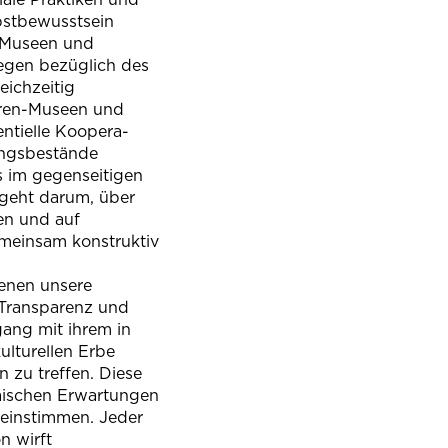
bstbewusstsein
n Museen und
egen bezüglich des
eichzeitig
uren-Museen und
ntielle Koopera­
ungsbestände
 im gegenseitigen
 geht darum, über
en und auf
gemeinsam konstruktiv
enen unsere
Transparenz und
gang mit ihrem in
lturellen Erbe
zu treffen. Diese
ischen Er­wartungen
einstimmen. Jeder
n wirft