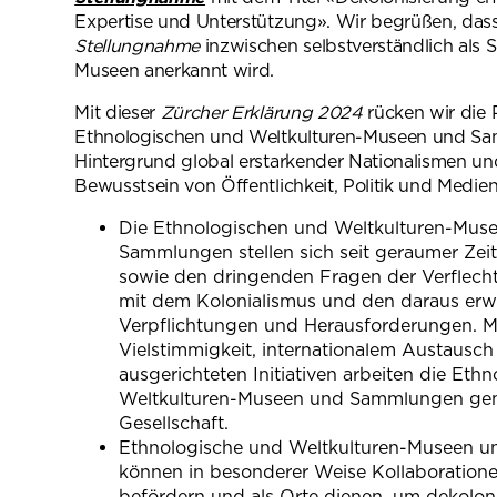
Expertise und Unterstützung». Wir begrüßen, das
Stellungnahme
inzwischen selbstver­ständlich als
Museen anerkannt wird.
Mit dieser
Zürcher Erklärung 2024
rücken wir die 
Ethnologischen und Welt­kulturen-Museen und S
Hintergrund global erstarkender Nationalismen und
Bewusstsein von Öffentlichkeit, Politik und Medien
Die Ethnologischen und Weltkulturen-Mus
Sammlungen stellen sich seit gerau­mer Zeit
sowie den dringenden Fragen der Verflech
mit dem Kolonialismus und den daraus er
Verpflichtungen und Herausforder­ungen. Mi
Vielstimmigkeit, internationalem Austausc
ausge­richteten Initiativen arbeiten die Et
Weltkulturen-Museen und Samm­lungen ge
Gesellschaft.
Ethnologische und Weltkulturen-Museen 
können in besonderer Weise Kollaboration
befördern und als Orte dienen, um dekolon