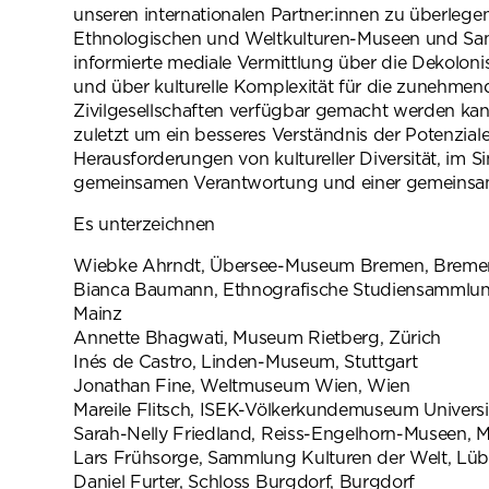
unseren internationalen Partner:innen zu überlege
Ethnolo­gischen und Weltkulturen-Museen und S
informierte mediale Vermittlung über die Dekolon
und über kulturelle Komplexität für die zunehmend
Zivilgesellschaften verfügbar gemacht werden kan
zuletzt um ein besseres Verständnis der Potenzial
Herausforderungen von kultureller Diver­sität, im Si
gemeinsamen Verantwortung und einer gemeinsa
Es unterzeichnen
Wiebke Ahrndt, Übersee-Museum Bremen, Breme
Bianca Baumann, Ethnografische Studiensammlung,
Mainz
Annette Bhagwati, Museum Rietberg, Zürich
Inés de Castro, Linden-Museum, Stuttgart
Jonathan Fine, Weltmuseum Wien, Wien
Mareile Flitsch, ISEK-Völkerkundemuseum Universit
Sarah-Nelly Friedland, Reiss-Engelhorn-Museen,
Lars Frühsorge, Sammlung Kulturen der Welt, Lü
Daniel Furter, Schloss Burgdorf, Burgdorf