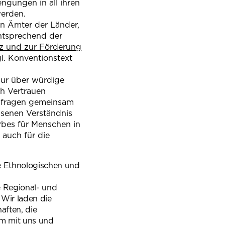
ngungen in all ihren
werden.
en Ämter der Länder,
entsprechend der
 und zur Förderung
l. Konventionstext
Nur über würdige
h Vertrauen
ngsfragen gemeinsam
senen Verständ­nis
rbes für Menschen in
auch für die
ie Ethnologischen und
e Regional- und
 Wir laden die
aften, die
sam mit uns und