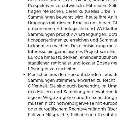
Perspektiven zu entwickeln. Mit neuem Sel
tragen Menschen, deren kulturelles Erbe i
Sammlungen bewahrt wird, heute ihre Anli
Umgangs mit diesem Erbe an uns heran. Gl
unternehmen Ethnologische und Weltkult
Sammlungen proaktiv Anstrengungen, pote
tionsparter:innen zu erreichen und Samml
bekannt zu machen. Dekolonisie-rung muss
Interesse ein gemeinsames Projekt sein. Es
Europa hinauszudenken, einander zuzuhör
staatlicher, regionaler und lokaler Ebene 
Lösungen zu erarbeiten.
Menschen aus den Herkunftsländern, aus d
Sammlungen stammen, erwarten zu Recht 
Offenheit. Sie sind auch berechtigt, im Um
den Museen und Sammlungen bewahrten ku
eigene Wege zu gehen und Entscheidungen 
müssen nicht notwendigerweise mit europä
oder europäischem Rechtsverständnis über
Fall von Mit­sprache, Teilhabe und Restitutio