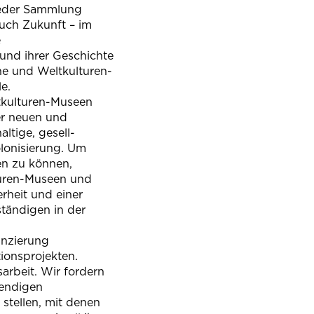
 jeder Sammlung
auch Zukunft – im
e
nd ihrer Geschich­te
he und Weltkulturen-
e.
tkulturen-Museen
r neuen und
ltige, gesell­
olonisierung. Um
en zu können,
turen-Museen und
rheit und einer
ständigen in der
anzierung
tionsprojekten.
arbeit. Wir fordern
wendigen
stellen, mit denen