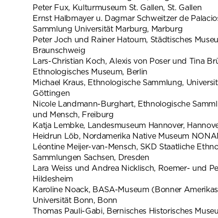
Peter Fux, Kulturmuseum St. Gallen, St. Gallen
Ernst Halbmayer u. Dagmar Schweitzer de Palacio
Sammlung Universität Marburg, Marburg
Peter Joch und Rainer Hatoum, Städtisches Muse
Braunschweig
Lars-Christian Koch, Alexis von Poser und Tina Brü
Ethnologisches Museum, Berlin
Michael Kraus, Ethnologische Sammlung, Universit
Göttingen
Nicole Landmann-Burghart, Ethnologische Samm
und Mensch, Freiburg
Katja Lembke, Landesmuseum Hannover, Hannov
Heidrun Löb, Nordamerika Native Museum NONAM
Léontine Meijer-van-Mensch, SKD Staatliche Ethn
Sammlungen Sachsen, Dresden
Lara Weiss und Andrea Nicklisch, Roemer- und P
Hildesheim
Karoline Noack, BASA-Museum (Bonner Amerika
Universität Bonn, Bonn
Thomas Pauli-Gabi, Bernisches Historisches Muse