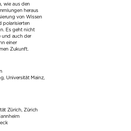
n, wie aus den
ammlungen heraus
isierung von Wissen
 polarisierten
n. Es geht nicht
e und auch der
nn einer
men Zukunft.
n
 Universität Mainz,
ät Zürich, Zürich
 Mannheim
beck