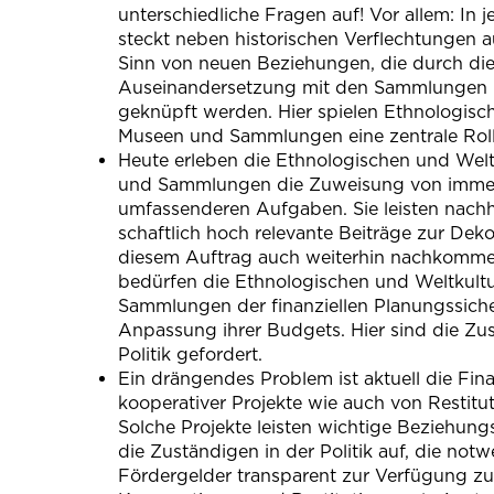
unterschiedliche Fragen auf! Vor allem: In
steckt neben historischen Verflechtungen 
Sinn von neuen Beziehungen, die durch di
Auseinandersetzung mit den Sammlungen u
geknüpft werden. Hier spielen Ethnologisc
Museen und Samm­lungen eine zentrale Roll
Heute erleben die Ethnologischen und Wel
und Sammlungen die Zu­weisung von imme
umfassenderen Aufgaben. Sie leisten nachha
schaftlich hoch relevante Beiträge zur Dek
diesem Auftrag auch weiter­hin nachkomm
bedürfen die Ethnologischen und Weltkul
Sammlungen der finanziellen Planungssiche
Anpassung ihrer Budgets. Hier sind die Zu
Politik gefordert.
Ein drängendes Problem ist aktuell die Fin
kooperativer Projekte wie auch von Restitu
Solche Projekte leisten wichtige Beziehungs
die Zuständigen in der Politik auf, die not
Fördergelder transparent zur Verfügung zu 