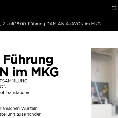
, 2. Juli 18:00: Führung DAMIAN AJAVON im MKG
0: Führung
N im MKG
STSAMMLUNG
VON
of Translation«
nianischen Wurzeln
rstellung auseinander