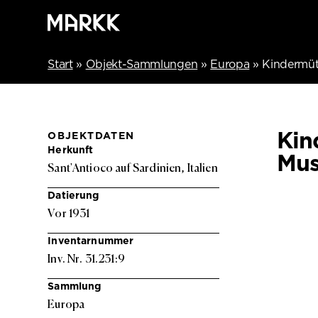
Start
»
Objekt-Sammlungen
»
Europa
»
Kindermüt
Kin
OBJEKTDATEN
Herkunft
Mus
Sant'Antioco auf Sardinien, Italien
Datierung
Vor 1931
Inventarnummer
Inv. Nr. 31.231:9
Sammlung
Europa