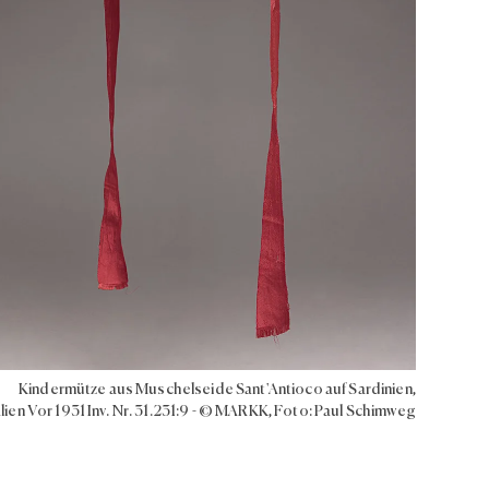
Kindermütze aus Muschelseide Sant'Antioco auf Sardinien,
alien Vor 1931 Inv. Nr. 31.231:9 - © MARKK, Foto: Paul Schimweg