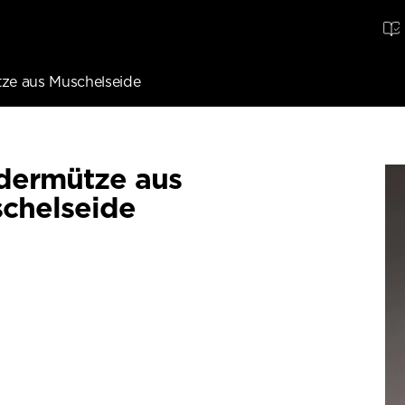
ze aus Muschelseide
dermütze aus
chelseide