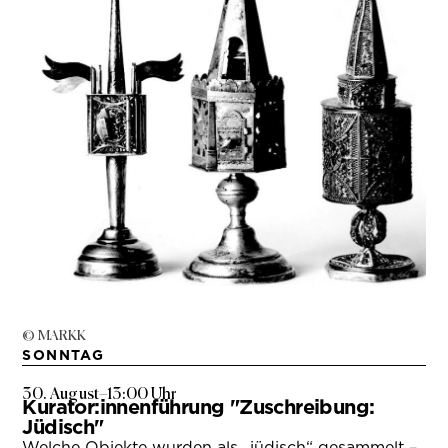
© MARKK
SONNTAG
30. August
–
13:00 Uhr
Kurator:innenführung "Zuschreibung:
Jüdisch"
Welche Objekte wurden als „jüdisch“ gesammelt –