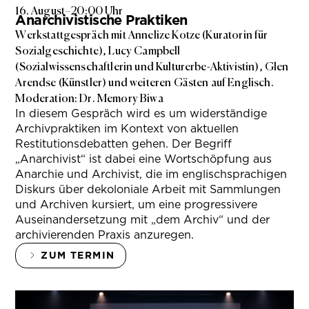
16. August
–
20:00 Uhr
Anarchivistische Praktiken
Werkstattgespräch mit Annelize Kotze (Kuratorin für
Sozialgeschichte), Lucy Campbell
(Sozialwissenschaftlerin und Kulturerbe-Aktivistin), Glen
Arendse (Künstler) und weiteren Gästen auf Englisch.
Moderation: Dr. Memory Biwa
In diesem Gespräch wird es um widerständige
Archivpraktiken im Kontext von aktuellen
Restitutionsdebatten gehen. Der Begriff
„Anarchivist“ ist dabei eine Wortschöpfung aus
Anarchie und Archivist, die im englischsprachigen
Diskurs über dekoloniale Arbeit mit Sammlungen
und Archiven kursiert, um eine progressivere
Auseinandersetzung mit „dem Archiv“ und der
archivierenden Praxis anzuregen.
ZUM TERMIN