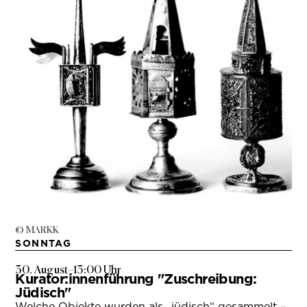
© MARKK
SONNTAG
30. August
–
13:00 Uhr
Kurator:innenführung "Zuschreibung:
Jüdisch"
Welche Objekte wurden als „jüdisch“ gesammelt –