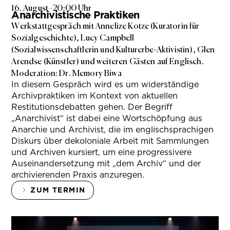
16. August
–
20:00 Uhr
Anarchivistische Praktiken
Werkstattgespräch mit Annelize Kotze (Kuratorin für
Sozialgeschichte), Lucy Campbell
(Sozialwissenschaftlerin und Kulturerbe-Aktivistin), Glen
Arendse (Künstler) und weiteren Gästen auf Englisch.
Moderation: Dr. Memory Biwa
In diesem Gespräch wird es um widerständige
Archivpraktiken im Kontext von aktuellen
Restitutionsdebatten gehen. Der Begriff
„Anarchivist“ ist dabei eine Wortschöpfung aus
Anarchie und Archivist, die im englischsprachigen
Diskurs über dekoloniale Arbeit mit Sammlungen
und Archiven kursiert, um eine progressivere
Auseinandersetzung mit „dem Archiv“ und der
archivierenden Praxis anzuregen.
ZUM TERMIN