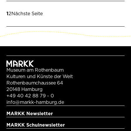
Seite
Seite
1
2
Nächste Seite
Museum am Rothenbaum
Kulturen und Künste der Welt
Rothenbaumchaussee 64
20148 Hamburg
+49 40 42 88 79 - 0
info@markk-hamburg.de
MARKK Newsletter
MARKK Schulnewsletter