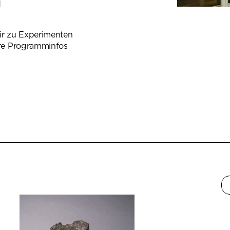
d
ir zu Experimenten
re Programminfos
 Tab)