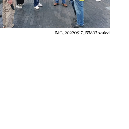
IMG_20220917_153807-scaled