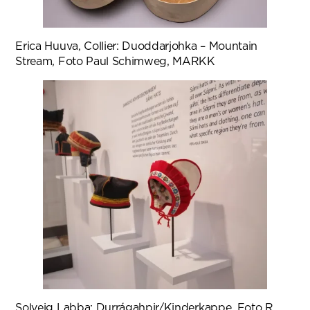
Erica Huuva, Collier: Duoddarjohka – Mountain
Stream, Foto Paul Schimweg, MARKK
Solveig Labba: Durrágahpir/Kinderkappe, Foto R.