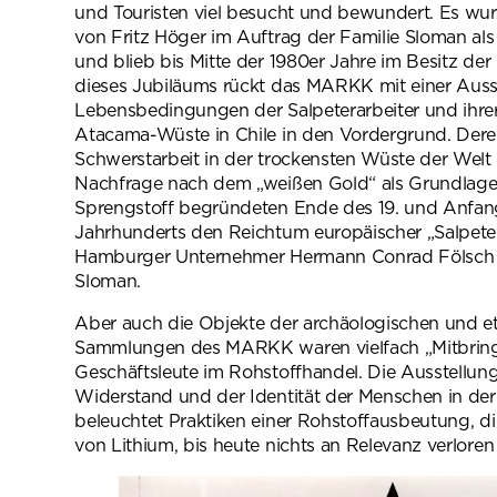
und Touristen viel besucht und bewundert. Es wur
von Fritz Höger im Auftrag der Familie Sloman al
und blieb bis Mitte der 1980er Jahre im Besitz der 
dieses Jubiläums rückt das MARKK mit einer Auss
Lebensbedingungen der Salpeterarbeiter und ihrer
Atacama-Wüste in Chile in den Vordergrund. De
Schwerstarbeit in der trockensten Wüste der Welt
Nachfrage nach dem „weißen Gold“ als Grundlage
Sprengstoff begründeten Ende des 19. und Anfan
Jahrhunderts den Reichtum europäischer „Salpete
Hamburger Unternehmer Hermann Conrad Fölsch 
Sloman.
Aber auch die Objekte der archäologischen und et
Sammlungen des MARKK waren vielfach „Mitbring
Geschäftsleute im Rohstoffhandel. Die Ausstellun
Widerstand und der Identität der Menschen in d
beleuchtet Praktiken einer Rohstoffausbeutung, d
von Lithium, bis heute nichts an Relevanz verloren