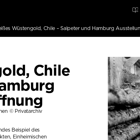
ißes Wüstengold, Chile – Salpeter und Hamburg Ausstellu
ld, Chile
Hamburg
ffnung
en © Privatarchiv
ndes Beispiel des
kten, Einheimischen