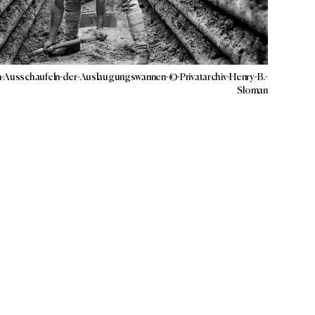
m-Ausschaufeln-der-Auslaugungswannen-©-Privatarchiv-Henry-B.-
Sloman