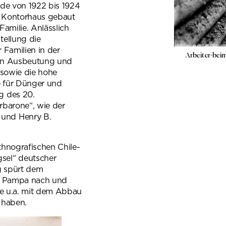
de von 1922 bis 1924
s Kontorhaus gebaut
Familie. Anlässlich
tellung die
 Familien in der
Arbeiter-bei
ren Ausbeutung und
 sowie die hohe
 für Dünger und
g des 20.
rbarone“, wie der
und Henry B.
hnografischen Chile-
sel“ deutscher
g spürt dem
er Pampa nach und
ie u.a. mit dem Abbau
 haben.