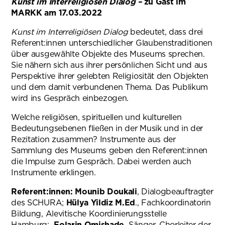
Kunst im Interreligiösen Dialog –
zu Gast im
MARKK am 17.03.2022
Kunst im Interreligiösen Dialog
bedeutet, dass drei
Referent:innen unterschiedlicher Glaubenstraditionen
über ausgewählte Objekte des Museums sprechen.
Sie nähern sich aus ihrer persönlichen Sicht und aus
Perspektive ihrer gelebten Religiosität den Objekten
und dem damit verbundenen Thema. Das Publikum
wird ins Gespräch einbezogen.
Welche religiösen, spirituellen und kulturellen
Bedeutungsebenen fließen in der Musik und in der
Rezitation zusammen? Instrumente aus der
Sammlung des Museums geben den Referent:innen
die Impulse zum Gespräch. Dabei werden auch
Instrumente erklingen.
Referent:innen:
Mounib Doukali
, Dialogbeauftragter
des SCHURA;
Hülya Yildiz M.Ed
., Fachkoordinatorin
Bildung, Alevitische Koordinierungsstelle
Hamburg;
Folarin Omishade,
Sänger, Chorleiter der