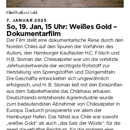
Film Weißes Gold
7. JANUAR 2025
So, 19. Jan, 15 Uhr: Weißes Gold –
Dokumentarfilm
Der Film stellt eine dokumentarische Reise durch den
Norden Chiles auf den Spuren der Vorfahren des
Autors, den Hamburger Kaufleuten H.C. Fölsch und
H.B. Sloman dar. Chilesalpeter war um die vorletzte
Jahrhundertwende der wichtigste Rohstoff zur
Herstellung von Sprengstoffen und Düngemitteln.
Die Geschäfte entwickelten sich ungewöhnlich
erfolgreich, und H. B. Sloman ließ mit den Einkünften
aus dem Salpeterhandel das Chilehaus erbauen.
Deutschlands entstehende Agrarindustrie wurde
zum bedeutendsten Abnehmer von Chilesalpeter in
Europa. Dadurch prosperierte vor allem der
Hamburger Hafen. Das Nitrat aus Chile war sowohl
„weißes Gold“ als auch „das Salz der Wüste“: für die
einen dauerhafter Reichtum, für die anderen eine