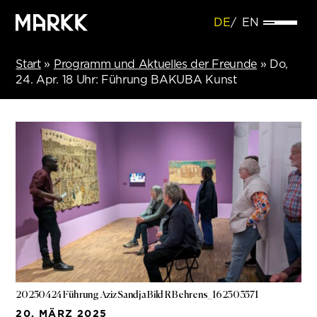
DE
EN
Start
»
Programm und Aktuelles der Freunde
»
Do,
24. Apr. 18 Uhr: Führung BAKUBA Kunst
20250424 Führung Aziz Sandja Bild R Behrens_162303571
20. MÄRZ 2025