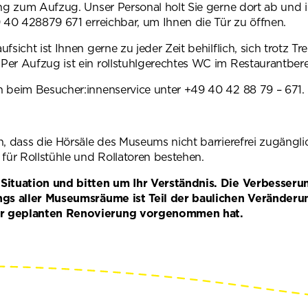
ng zum Aufzug. Unser Personal holt Sie gerne dort ab und i
9 40 428879 671 erreichbar, um Ihnen die Tür zu öffnen.
fsicht ist Ihnen gerne zu jeder Zeit behilflich, sich trotz T
er Aufzug ist ein rollstuhlgerechtes WC im Restaurantberei
 beim Besucher:innenservice unter +49 40 42 88 79 – 671.
n, dass die Hörsäle des Museums nicht barrierefrei zugängli
für Rollstühle und Rollatoren bestehen.
Situation und bitten um Ihr Verständnis. Die Verbesseru
ngs aller Museumsräume ist Teil der baulichen Veränderun
r geplanten Renovierung vorgenommen hat.