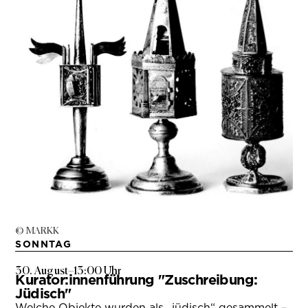
© MARKK
SONNTAG
30. August
–
13:00 Uhr
Kurator:innenführung "Zuschreibung:
Jüdisch"
Welche Objekte wurden als „jüdisch“ gesammelt –