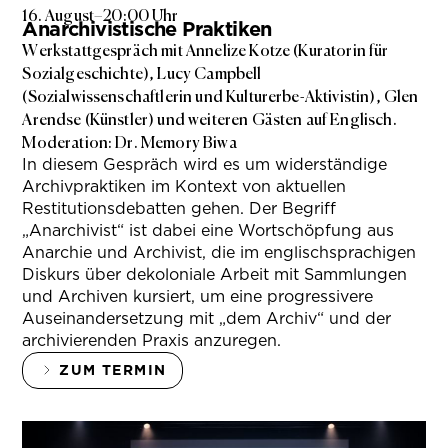
16. August
–
20:00 Uhr
Anarchivistische Praktiken
Werkstattgespräch mit Annelize Kotze (Kuratorin für
Sozialgeschichte), Lucy Campbell
(Sozialwissenschaftlerin und Kulturerbe-Aktivistin), Glen
Arendse (Künstler) und weiteren Gästen auf Englisch.
Moderation: Dr. Memory Biwa
In diesem Gespräch wird es um widerständige
Archivpraktiken im Kontext von aktuellen
Restitutionsdebatten gehen. Der Begriff
„Anarchivist“ ist dabei eine Wortschöpfung aus
Anarchie und Archivist, die im englischsprachigen
Diskurs über dekoloniale Arbeit mit Sammlungen
und Archiven kursiert, um eine progressivere
Auseinandersetzung mit „dem Archiv“ und der
archivierenden Praxis anzuregen.
ZUM TERMIN