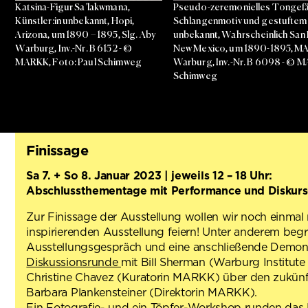
Katsina-Figur Sa’lakwmana,
Pseudo-zeremonielles Tongefä
Künstler:in unbekannt, Hopi,
Schlangenmotiv und gestuftem 
Arizona, um 1890 – 1895, Slg. Aby
unbekannt, Wahrscheinlich San 
Warburg, Inv.-Nr. B 6152 - ©
New Mexico, um 1890-1895, MA
MARKK, Foto: Paul Schimweg
Warburg, Inv.-Nr. B 6098 - © M
Schimweg
Finissage
Sa 7. + So 8. Januar 2023 | jeweils 12 – 18 Uhr:
Abschlussthementage mit Performance und Diskurs
Zur Finissage der Ausstellung wollen wir noch einmal
inspirierenden Ausstellung feiern! Unter anderem be
Ausstellungsgespräch und eine anschließende Demonstr
Diskussionsrunde
mit Bill Sherman (Warburg Institut
Christine Chavez (Kuratorin MARKK) über den zukü
Barbara Plankensteiner (Direktorin MARKK).
Ein
Fotografie-
und ein
Töpfer-Workshop
runden das