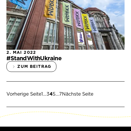
2. MAI 2022
#StandWithUkraine
ZUM BEITRAG
Seite
Seite
Seite
Seite
Seite
Vorherige Seite
1
…
3
4
5
…
7
Nächste Seite