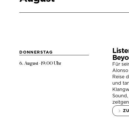
Liste
DONNERSTAG
Beyo
6. August
–
19:00 Uhr
Für se
Alonso 
Reise 
und tan
Klangwe
Sound, 
zeitgen
Z