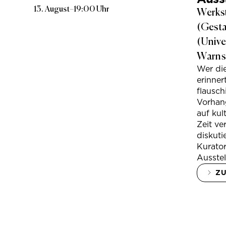
13. August
–
19:00 Uhr
Werkst
(Gesta
(Unive
Warns
Wer di
erinner
flausc
Vorhan
auf kul
Zeit ve
diskuti
Kurator
Ausstel
Z