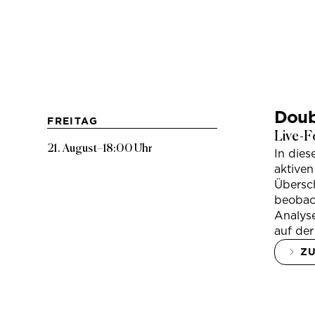
Doub
FREITAG
Live-F
21. August
–
18:00 Uhr
In die
aktiven
Übersc
beobac
Analys
auf der
Z