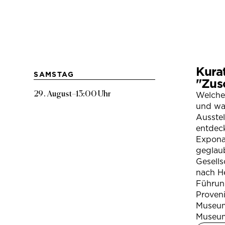
Kura
SAMSTAG
"Zus
29. August
–
13:00 Uhr
Welche
und war
Ausste
entdeck
Expona
geglau
Gesells
nach H
Führung
Proven
Museum
Museum