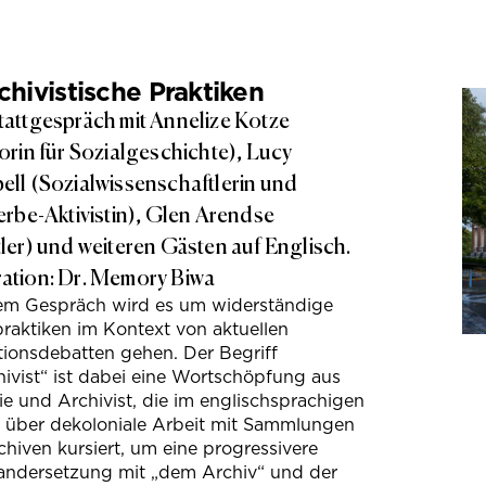
hivistische Praktiken
attgespräch mit Annelize Kotze
orin für Sozialgeschichte), Lucy
ll (Sozialwissenschaftlerin und
erbe-Aktivistin), Glen Arendse
ler) und weiteren Gästen auf Englisch.
tion: Dr. Memory Biwa
sem Gespräch wird es um widerständige
raktiken im Kontext von aktuellen
tionsdebatten gehen. Der Begriff
ivist“ ist dabei eine Wortschöpfung aus
e und Archivist, die im englischsprachigen
s über dekoloniale Arbeit mit Sammlungen
hiven kursiert, um eine progressivere
andersetzung mit „dem Archiv“ und der