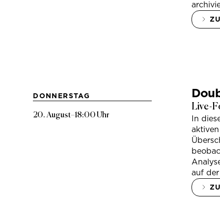
archivi
Z
Doub
DONNERSTAG
Live-F
20. August
–
18:00 Uhr
In die
aktiven
Übersc
beobac
Analys
auf der
Z