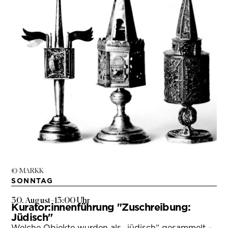
© MARKK
SONNTAG
30. August
–
13:00 Uhr
Kurator:innenführung "Zuschreibung:
Jüdisch"
Welche Objekte wurden als „jüdisch“ gesammelt –