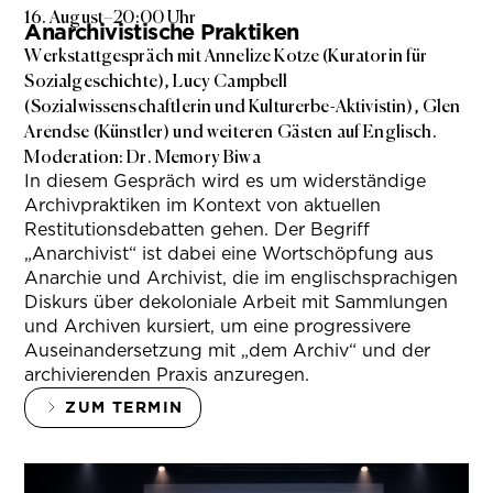
16. August
–
20:00 Uhr
Anarchivistische Praktiken
Werkstattgespräch mit Annelize Kotze (Kuratorin für
Sozialgeschichte), Lucy Campbell
(Sozialwissenschaftlerin und Kulturerbe-Aktivistin), Glen
Arendse (Künstler) und weiteren Gästen auf Englisch.
Moderation: Dr. Memory Biwa
In diesem Gespräch wird es um widerständige
Archivpraktiken im Kontext von aktuellen
Restitutionsdebatten gehen. Der Begriff
„Anarchivist“ ist dabei eine Wortschöpfung aus
Anarchie und Archivist, die im englischsprachigen
Diskurs über dekoloniale Arbeit mit Sammlungen
und Archiven kursiert, um eine progressivere
Auseinandersetzung mit „dem Archiv“ und der
archivierenden Praxis anzuregen.
ZUM TERMIN