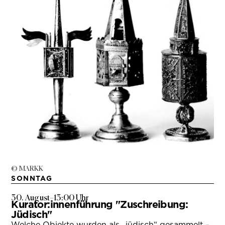
© MARKK
SONNTAG
30. August
–
13:00 Uhr
Kurator:innenführung "Zuschreibung:
Jüdisch"
Welche Objekte wurden als „jüdisch“ gesammelt –