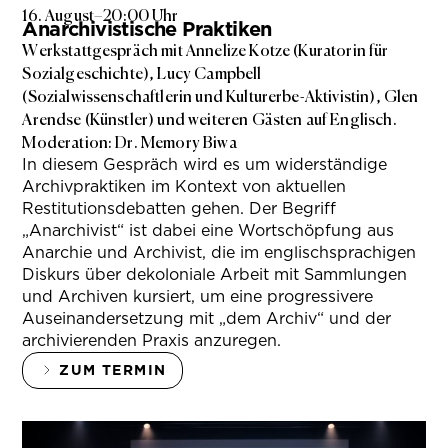
16. August
–
20:00 Uhr
Anarchivistische Praktiken
Werkstattgespräch mit Annelize Kotze (Kuratorin für
Sozialgeschichte), Lucy Campbell
(Sozialwissenschaftlerin und Kulturerbe-Aktivistin), Glen
Arendse (Künstler) und weiteren Gästen auf Englisch.
Moderation: Dr. Memory Biwa
In diesem Gespräch wird es um widerständige
Archivpraktiken im Kontext von aktuellen
Restitutionsdebatten gehen. Der Begriff
„Anarchivist“ ist dabei eine Wortschöpfung aus
Anarchie und Archivist, die im englischsprachigen
Diskurs über dekoloniale Arbeit mit Sammlungen
und Archiven kursiert, um eine progressivere
Auseinandersetzung mit „dem Archiv“ und der
archivierenden Praxis anzuregen.
ZUM TERMIN