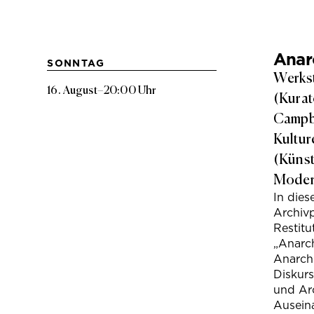
Anarc
SONNTAG
Werkst
16. August
–
20:00 Uhr
(Kurat
Campbe
Kultur
(Künst
Modera
In die
Archivp
Restitu
„Anarch
Anarchi
Diskur
und Arc
Ausein