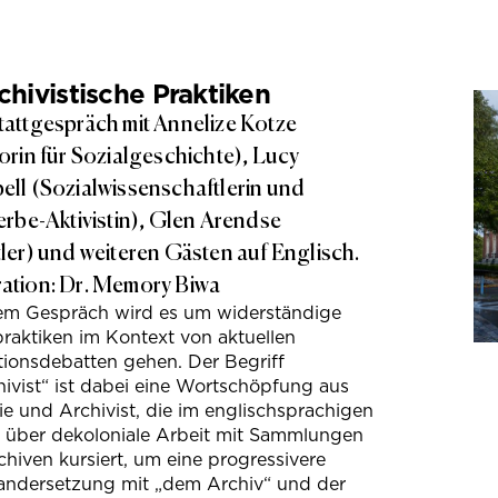
hivistische Praktiken
attgespräch mit Annelize Kotze
orin für Sozialgeschichte), Lucy
ll (Sozialwissenschaftlerin und
erbe-Aktivistin), Glen Arendse
ler) und weiteren Gästen auf Englisch.
tion: Dr. Memory Biwa
sem Gespräch wird es um widerständige
raktiken im Kontext von aktuellen
tionsdebatten gehen. Der Begriff
ivist“ ist dabei eine Wortschöpfung aus
e und Archivist, die im englischsprachigen
s über dekoloniale Arbeit mit Sammlungen
hiven kursiert, um eine progressivere
andersetzung mit „dem Archiv“ und der