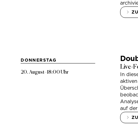
archivi
Z
Doub
DONNERSTAG
Live-F
20. August
–
18:00 Uhr
In die
aktiven
Übersc
beobac
Analys
auf der
Z