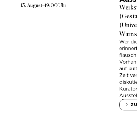
13. August
–
19:00 Uhr
Werkst
(Gesta
(Unive
Warns
Wer di
erinner
flausc
Vorhan
auf kul
Zeit ve
diskuti
Kurator
Ausstel
Z