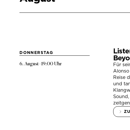
Liste
DONNERSTAG
Beyo
6. August
–
19:00 Uhr
Für se
Alonso 
Reise 
und tan
Klangwe
Sound, 
zeitgen
Z