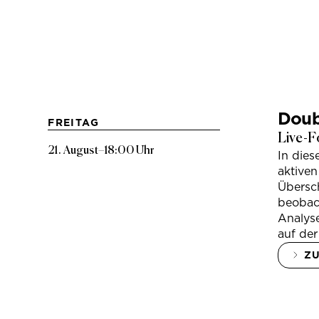
Doub
FREITAG
Live-F
21. August
–
18:00 Uhr
In die
aktiven
Übersc
beobac
Analys
auf der
Z