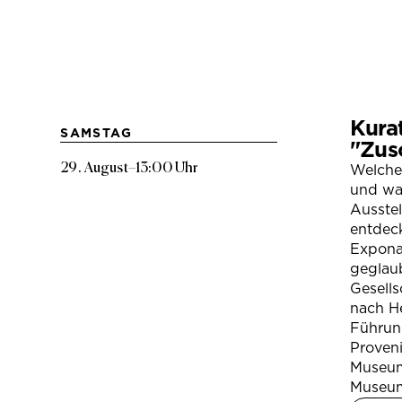
Kura
SAMSTAG
"Zus
29. August
–
13:00 Uhr
Welche
und war
Ausste
entdeck
Expona
geglau
Gesells
nach H
Führung
Proven
Museum
Museum