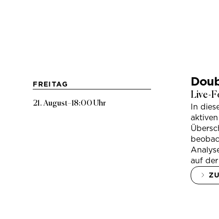
Doub
FREITAG
Live-F
21. August
–
18:00 Uhr
In die
aktiven
Übersc
beobac
Analys
auf der
Z