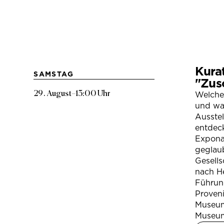
Kura
SAMSTAG
"Zus
29. August
–
13:00 Uhr
Welche
und war
Ausste
entdeck
Expona
geglau
Gesells
nach H
Führung
Proven
Museum
Museum