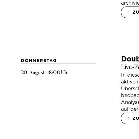
archivi
Z
Doub
DONNERSTAG
Live-F
20. August
–
18:00 Uhr
In die
aktiven
Übersc
beobac
Analys
auf der
Z