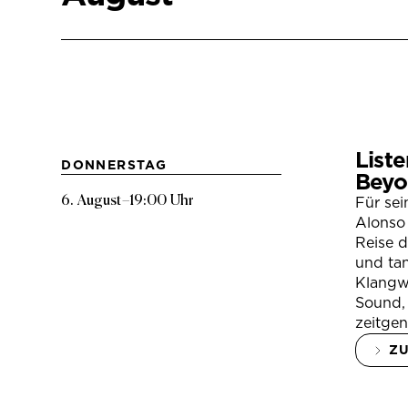
Liste
DONNERSTAG
Beyo
6. August
–
19:00 Uhr
Für se
Alonso 
Reise 
und tan
Klangwe
Sound, 
zeitgen
Z