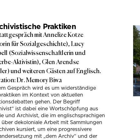
hivistische Praktiken
attgespräch mit Annelize Kotze
orin für Sozialgeschichte), Lucy
ll (Sozialwissenschaftlerin und
erbe-Aktivistin), Glen Arendse
ler) und weiteren Gästen auf Englisch.
tion: Dr. Memory Biwa
sem Gespräch wird es um widerständige
raktiken im Kontext von aktuellen
tionsdebatten gehen. Der Begriff
ivist“ ist dabei eine Wortschöpfung aus
e und Archivist, die im englischsprachigen
s über dekoloniale Arbeit mit Sammlungen
hiven kursiert, um eine progressivere
andersetzung mit „dem Archiv“ und der