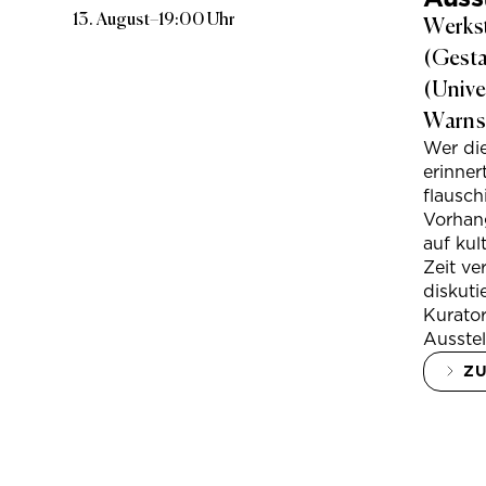
13. August
–
19:00 Uhr
Werkst
(Gesta
(Unive
Warns
Wer di
erinner
flausc
Vorhan
auf kul
Zeit ve
diskuti
Kurator
Ausstel
Z