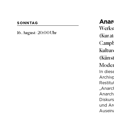
Anarc
SONNTAG
Werkst
16. August
–
20:00 Uhr
(Kurat
Campbe
Kultur
(Künst
Modera
In die
Archivp
Restitu
„Anarch
Anarchi
Diskur
und Arc
Ausein