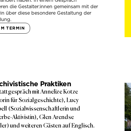
rändert haben. In einem Gespräch
eren die Gestalter:innen gemeinsam mit der
in über diese besondere Gestaltung der
lung.
UM TERMIN
hivistische Praktiken
attgespräch mit Annelize Kotze
orin für Sozialgeschichte), Lucy
ll (Sozialwissenschaftlerin und
erbe-Aktivistin), Glen Arendse
ler) und weiteren Gästen auf Englisch.