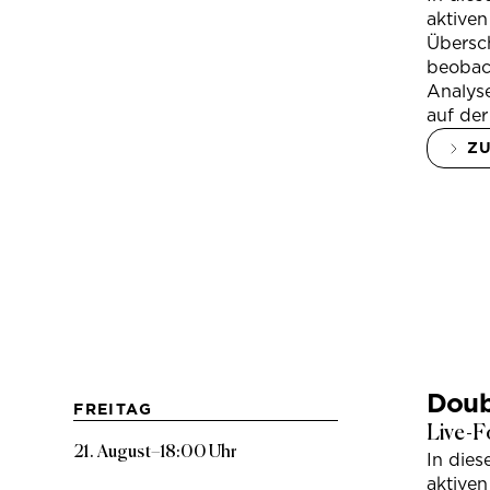
aktiven
Übersc
beobac
Analys
auf der
Z
Doub
FREITAG
Live-F
21. August
–
18:00 Uhr
In die
aktiven