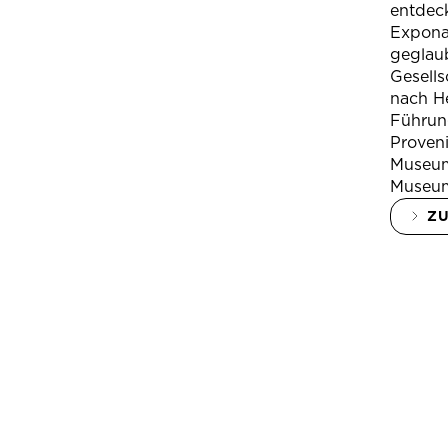
entdeck
Expona
geglau
Gesells
nach H
Führung
Proven
Museum
Museum
Z