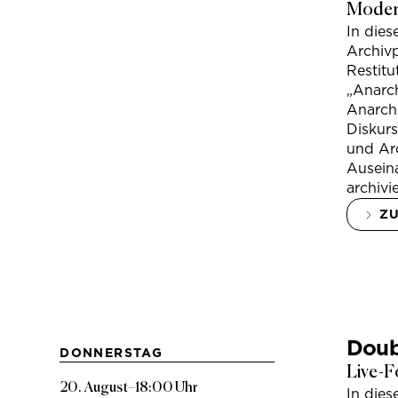
Modera
In die
Archivp
Restitu
„Anarch
Anarchi
Diskur
und Arc
Ausein
archivi
Z
Doub
DONNERSTAG
Live-F
20. August
–
18:00 Uhr
In die