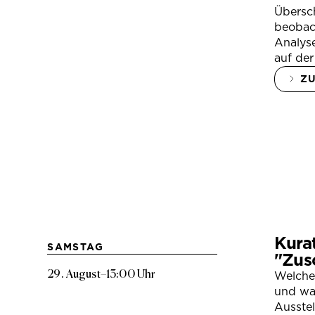
Übersc
beobac
Analys
auf der
Z
Kura
SAMSTAG
"Zus
29. August
–
13:00 Uhr
Welche
und war
Ausste