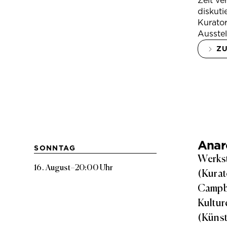
Zeit ve
diskuti
Kurator
Ausstel
Z
Anarc
SONNTAG
Werkst
16. August
–
20:00 Uhr
(Kurat
Campbe
Kultur
(Künst