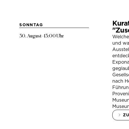
Kura
SONNTAG
"Zus
30. August
–
13:00 Uhr
Welche
und war
Ausste
entdeck
Expona
geglau
Gesells
nach H
Führung
Proven
Museum
Museum
Z