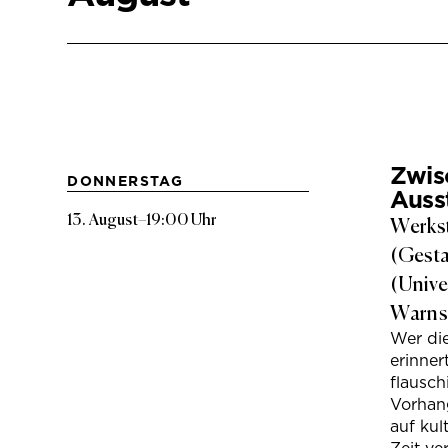
Zwis
DONNERSTAG
Auss
13. August
–
19:00 Uhr
Werkst
(Gesta
(Unive
Warns
Wer di
erinner
flausc
Vorhan
auf kul