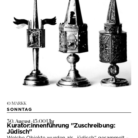
© MARKK
SONNTAG
30. August
–
13:00 Uhr
Kurator:innenführung "Zuschreibung:
Jüdisch"
Welche Objekte wurden als „jüdisch“ gesammelt –