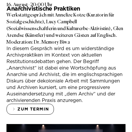
16. August
–
20:00 Uhr
Anarchivistische Praktiken
Werkstattgespräch mit Annelize Kotze (Kuratorin für
Sozialgeschichte), Lucy Campbell
(Sozialwissenschaftlerin und Kulturerbe-Aktivistin), Glen
Arendse (Künstler) und weiteren Gästen auf Englisch.
Moderation: Dr. Memory Biwa
In diesem Gespräch wird es um widerständige
Archivpraktiken im Kontext von aktuellen
Restitutionsdebatten gehen. Der Begriff
„Anarchivist“ ist dabei eine Wortschöpfung aus
Anarchie und Archivist, die im englischsprachigen
Diskurs über dekoloniale Arbeit mit Sammlungen
und Archiven kursiert, um eine progressivere
Auseinandersetzung mit „dem Archiv“ und der
archivierenden Praxis anzuregen.
ZUM TERMIN