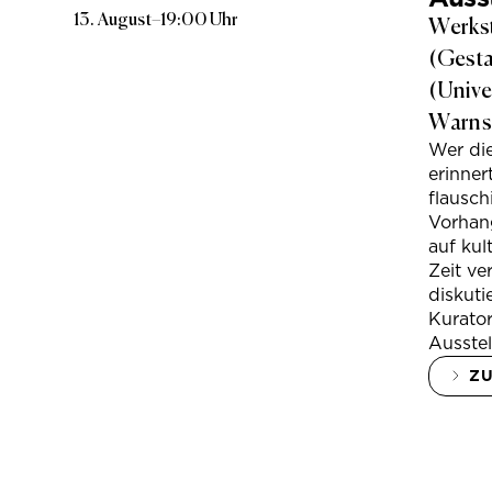
13. August
–
19:00 Uhr
Werkst
(Gesta
(Unive
Warns
Wer di
erinner
flausc
Vorhan
auf kul
Zeit ve
diskuti
Kurator
Ausstel
Z