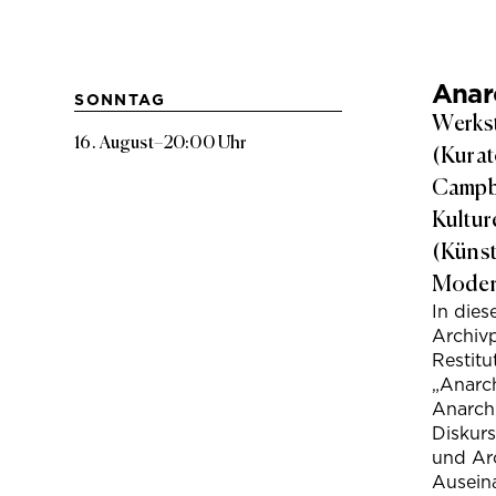
Anarc
SONNTAG
Werkst
16. August
–
20:00 Uhr
(Kurat
Campbe
Kultur
(Künst
Modera
In die
Archivp
Restitu
„Anarch
Anarchi
Diskur
und Arc
Ausein