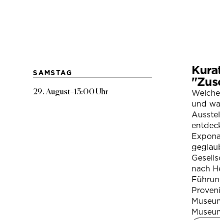
Kura
SAMSTAG
"Zus
29. August
–
13:00 Uhr
Welche
und war
Ausste
entdeck
Expona
geglau
Gesells
nach H
Führung
Proven
Museum
Museum