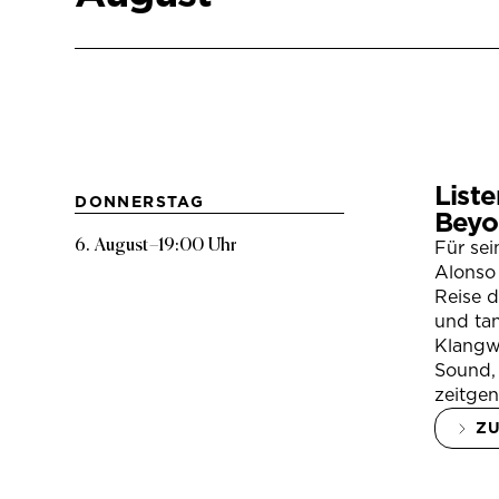
Liste
DONNERSTAG
Beyo
6. August
–
19:00 Uhr
Für se
Alonso 
Reise 
und tan
Klangwe
Sound, 
zeitgen
Z