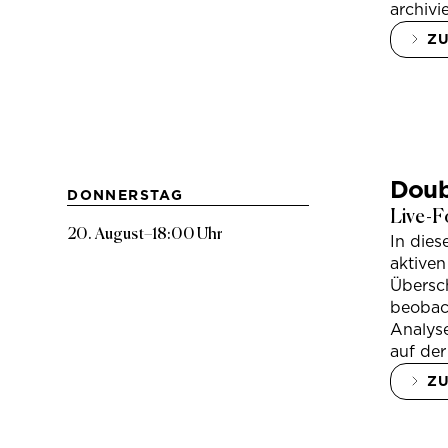
archivi
Z
Doub
DONNERSTAG
Live-F
20. August
–
18:00 Uhr
In die
aktiven
Übersc
beobac
Analys
auf der
Z