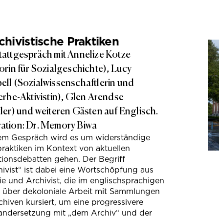
hivistische Praktiken
attgespräch mit Annelize Kotze
orin für Sozialgeschichte), Lucy
ll (Sozialwissenschaftlerin und
erbe-Aktivistin), Glen Arendse
ler) und weiteren Gästen auf Englisch.
tion: Dr. Memory Biwa
sem Gespräch wird es um widerständige
raktiken im Kontext von aktuellen
tionsdebatten gehen. Der Begriff
ivist“ ist dabei eine Wortschöpfung aus
e und Archivist, die im englischsprachigen
s über dekoloniale Arbeit mit Sammlungen
hiven kursiert, um eine progressivere
andersetzung mit „dem Archiv“ und der