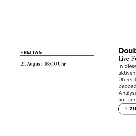
Doub
FREITAG
Live-F
21. August
–
18:00 Uhr
In die
aktiven
Übersc
beobac
Analys
auf der
Z