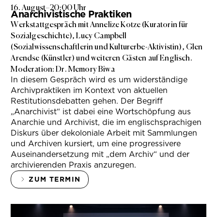
16. August
–
20:00 Uhr
Anarchivistische Praktiken
Werkstattgespräch mit Annelize Kotze (Kuratorin für
Sozialgeschichte), Lucy Campbell
(Sozialwissenschaftlerin und Kulturerbe-Aktivistin), Glen
Arendse (Künstler) und weiteren Gästen auf Englisch.
Moderation: Dr. Memory Biwa
In diesem Gespräch wird es um widerständige
Archivpraktiken im Kontext von aktuellen
Restitutionsdebatten gehen. Der Begriff
„Anarchivist“ ist dabei eine Wortschöpfung aus
Anarchie und Archivist, die im englischsprachigen
Diskurs über dekoloniale Arbeit mit Sammlungen
und Archiven kursiert, um eine progressivere
Auseinandersetzung mit „dem Archiv“ und der
archivierenden Praxis anzuregen.
ZUM TERMIN