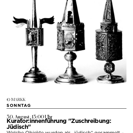
© MARKK
SONNTAG
30. August
–
13:00 Uhr
Kurator:innenführung "Zuschreibung:
Jüdisch"
Welche Objekte wurden als „jüdisch“ gesammelt –