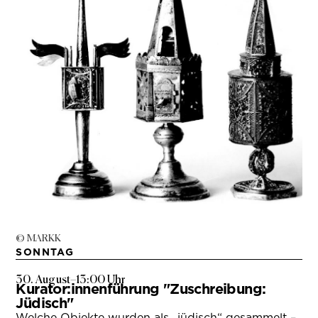
© MARKK
SONNTAG
30. August
–
13:00 Uhr
Kurator:innenführung "Zuschreibung:
Jüdisch"
Welche Objekte wurden als „jüdisch“ gesammelt –