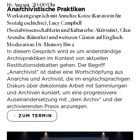
16. August
–
20:00 Uhr
Anarchivistische Praktiken
Werkstattgespräch mit Annelize Kotze (Kuratorin für
Sozialgeschichte), Lucy Campbell
(Sozialwissenschaftlerin und Kulturerbe-Aktivistin), Glen
Arendse (Künstler) und weiteren Gästen auf Englisch.
Moderation: Dr. Memory Biwa
In diesem Gespräch wird es um widerständige
Archivpraktiken im Kontext von aktuellen
Restitutionsdebatten gehen. Der Begriff
„Anarchivist“ ist dabei eine Wortschöpfung aus
Anarchie und Archivist, die im englischsprachigen
Diskurs über dekoloniale Arbeit mit Sammlungen
und Archiven kursiert, um eine progressivere
Auseinandersetzung mit „dem Archiv“ und der
archivierenden Praxis anzuregen.
ZUM TERMIN