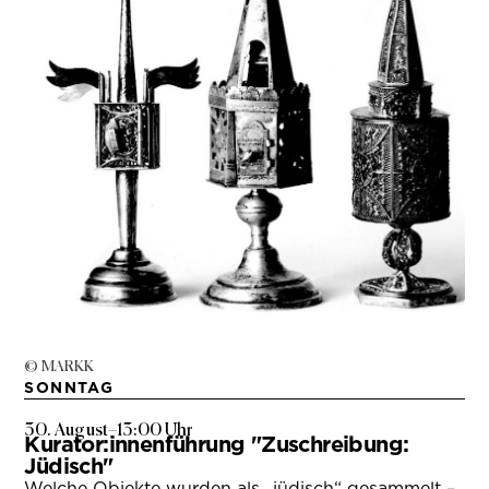
© MARKK
SONNTAG
30. August
–
13:00 Uhr
Kurator:innenführung "Zuschreibung:
Jüdisch"
Welche Objekte wurden als „jüdisch“ gesammelt –