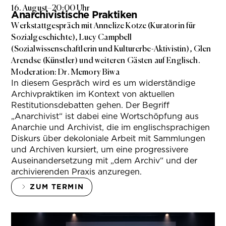
16. August
–
20:00 Uhr
Anarchivistische Praktiken
Werkstattgespräch mit Annelize Kotze (Kuratorin für
Sozialgeschichte), Lucy Campbell
(Sozialwissenschaftlerin und Kulturerbe-Aktivistin), Glen
Arendse (Künstler) und weiteren Gästen auf Englisch.
Moderation: Dr. Memory Biwa
In diesem Gespräch wird es um widerständige
Archivpraktiken im Kontext von aktuellen
Restitutionsdebatten gehen. Der Begriff
„Anarchivist“ ist dabei eine Wortschöpfung aus
Anarchie und Archivist, die im englischsprachigen
Diskurs über dekoloniale Arbeit mit Sammlungen
und Archiven kursiert, um eine progressivere
Auseinandersetzung mit „dem Archiv“ und der
archivierenden Praxis anzuregen.
ZUM TERMIN