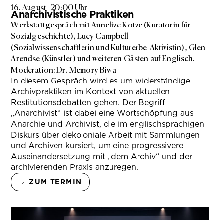
16. August
–
20:00 Uhr
Anarchivistische Praktiken
Werkstattgespräch mit Annelize Kotze (Kuratorin für
Sozialgeschichte), Lucy Campbell
(Sozialwissenschaftlerin und Kulturerbe-Aktivistin), Glen
Arendse (Künstler) und weiteren Gästen auf Englisch.
Moderation: Dr. Memory Biwa
In diesem Gespräch wird es um widerständige
Archivpraktiken im Kontext von aktuellen
Restitutionsdebatten gehen. Der Begriff
„Anarchivist“ ist dabei eine Wortschöpfung aus
Anarchie und Archivist, die im englischsprachigen
Diskurs über dekoloniale Arbeit mit Sammlungen
und Archiven kursiert, um eine progressivere
Auseinandersetzung mit „dem Archiv“ und der
archivierenden Praxis anzuregen.
ZUM TERMIN