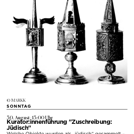
© MARKK
SONNTAG
30. August
–
13:00 Uhr
Kurator:innenführung "Zuschreibung:
Jüdisch"
Welche Objekte wurden als „jüdisch“ gesammelt –