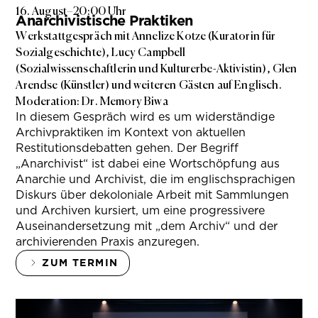
16. August
–
20:00 Uhr
Anarchivistische Praktiken
Werkstattgespräch mit Annelize Kotze (Kuratorin für
Sozialgeschichte), Lucy Campbell
(Sozialwissenschaftlerin und Kulturerbe-Aktivistin), Glen
Arendse (Künstler) und weiteren Gästen auf Englisch.
Moderation: Dr. Memory Biwa
In diesem Gespräch wird es um widerständige
Archivpraktiken im Kontext von aktuellen
Restitutionsdebatten gehen. Der Begriff
„Anarchivist“ ist dabei eine Wortschöpfung aus
Anarchie und Archivist, die im englischsprachigen
Diskurs über dekoloniale Arbeit mit Sammlungen
und Archiven kursiert, um eine progressivere
Auseinandersetzung mit „dem Archiv“ und der
archivierenden Praxis anzuregen.
ZUM TERMIN