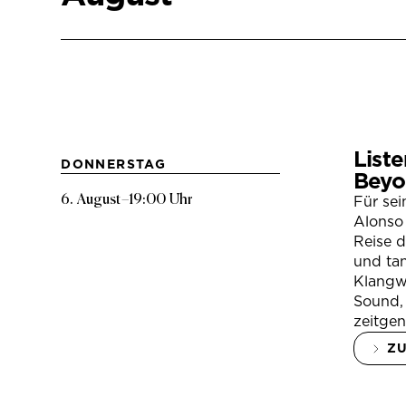
Liste
DONNERSTAG
Beyo
6. August
–
19:00 Uhr
Für se
Alonso 
Reise 
und tan
Klangwe
Sound, 
zeitgen
Z