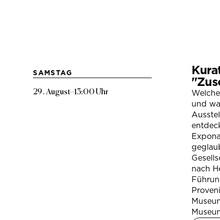
Kura
SAMSTAG
"Zus
29. August
–
13:00 Uhr
Welche
und war
Ausste
entdeck
Expona
geglau
Gesells
nach H
Führung
Proven
Museum
Museum