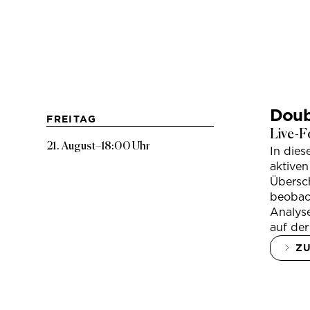
Doub
FREITAG
Live-F
21. August
–
18:00 Uhr
In die
aktiven
Übersc
beobac
Analys
auf der
Z