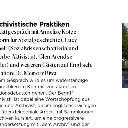
hivistische Praktiken
attgespräch mit Annelize Kotze
orin für Sozialgeschichte), Lucy
ll (Sozialwissenschaftlerin und
erbe-Aktivistin), Glen Arendse
ler) und weiteren Gästen auf Englisch.
tion: Dr. Memory Biwa
sem Gespräch wird es um widerständige
raktiken im Kontext von aktuellen
tionsdebatten gehen. Der Begriff
ivist“ ist dabei eine Wortschöpfung aus
e und Archivist, die im englischsprachigen
s über dekoloniale Arbeit mit Sammlungen
hiven kursiert, um eine progressivere
andersetzung mit „dem Archiv“ und der