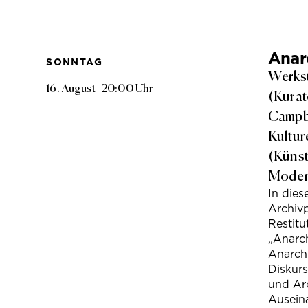
Anarc
SONNTAG
Werkst
16. August
–
20:00 Uhr
(Kurat
Campbe
Kultur
(Künst
Modera
In die
Archivp
Restitu
„Anarch
Anarchi
Diskur
und Arc
Ausein