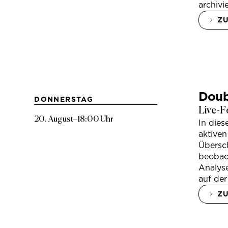
archivi
Z
Doub
DONNERSTAG
Live-F
20. August
–
18:00 Uhr
In die
aktiven
Übersc
beobac
Analys
auf der
Z