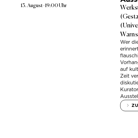
13. August
–
19:00 Uhr
Werkst
(Gesta
(Unive
Warns
Wer di
erinner
flausc
Vorhan
auf kul
Zeit ve
diskuti
Kurator
Ausstel
Z