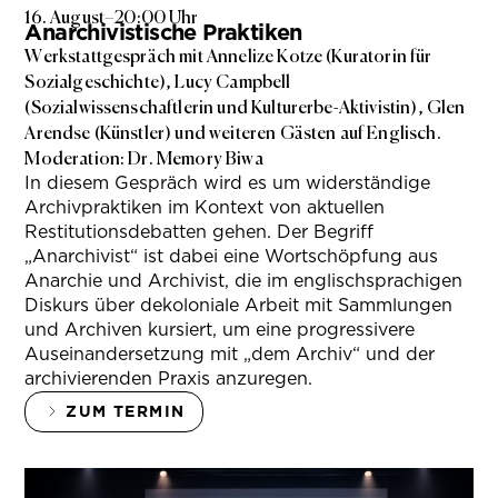
16. August
–
20:00 Uhr
Anarchivistische Praktiken
Werkstattgespräch mit Annelize Kotze (Kuratorin für
Sozialgeschichte), Lucy Campbell
(Sozialwissenschaftlerin und Kulturerbe-Aktivistin), Glen
Arendse (Künstler) und weiteren Gästen auf Englisch.
Moderation: Dr. Memory Biwa
In diesem Gespräch wird es um widerständige
Archivpraktiken im Kontext von aktuellen
Restitutionsdebatten gehen. Der Begriff
„Anarchivist“ ist dabei eine Wortschöpfung aus
Anarchie und Archivist, die im englischsprachigen
Diskurs über dekoloniale Arbeit mit Sammlungen
und Archiven kursiert, um eine progressivere
Auseinandersetzung mit „dem Archiv“ und der
archivierenden Praxis anzuregen.
ZUM TERMIN