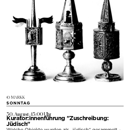
© MARKK
SONNTAG
30. August
–
13:00 Uhr
Kurator:innenführung "Zuschreibung:
Jüdisch"
Welche Objekte wurden als „jüdisch“ gesammelt –