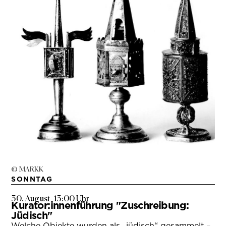
© MARKK
SONNTAG
30. August
–
13:00 Uhr
Kurator:innenführung "Zuschreibung:
Jüdisch"
Welche Objekte wurden als „jüdisch“ gesammelt –