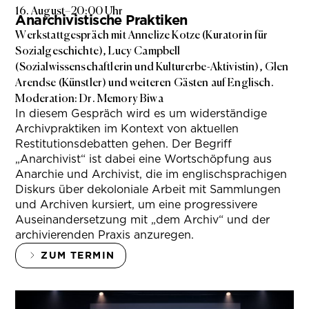
16. August
–
20:00 Uhr
Anarchivistische Praktiken
Werkstattgespräch mit Annelize Kotze (Kuratorin für
Sozialgeschichte), Lucy Campbell
(Sozialwissenschaftlerin und Kulturerbe-Aktivistin), Glen
Arendse (Künstler) und weiteren Gästen auf Englisch.
Moderation: Dr. Memory Biwa
In diesem Gespräch wird es um widerständige
Archivpraktiken im Kontext von aktuellen
Restitutionsdebatten gehen. Der Begriff
„Anarchivist“ ist dabei eine Wortschöpfung aus
Anarchie und Archivist, die im englischsprachigen
Diskurs über dekoloniale Arbeit mit Sammlungen
und Archiven kursiert, um eine progressivere
Auseinandersetzung mit „dem Archiv“ und der
archivierenden Praxis anzuregen.
ZUM TERMIN