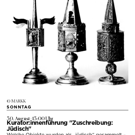
© MARKK
SONNTAG
30. August
–
13:00 Uhr
Kurator:innenführung "Zuschreibung:
Jüdisch"
Welche Objekte wurden als „jüdisch“ gesammelt –