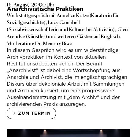
16. August
–
20:00 Uhr
Anarchivistische Praktiken
Werkstattgespräch mit Annelize Kotze (Kuratorin für
Sozialgeschichte), Lucy Campbell
(Sozialwissenschaftlerin und Kulturerbe-Aktivistin), Glen
Arendse (Künstler) und weiteren Gästen auf Englisch.
Moderation: Dr. Memory Biwa
In diesem Gespräch wird es um widerständige
Archivpraktiken im Kontext von aktuellen
Restitutionsdebatten gehen. Der Begriff
„Anarchivist“ ist dabei eine Wortschöpfung aus
Anarchie und Archivist, die im englischsprachigen
Diskurs über dekoloniale Arbeit mit Sammlungen
und Archiven kursiert, um eine progressivere
Auseinandersetzung mit „dem Archiv“ und der
archivierenden Praxis anzuregen.
ZUM TERMIN