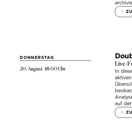
archivi
Z
Doub
DONNERSTAG
Live-F
20. August
–
18:00 Uhr
In die
aktiven
Übersc
beobac
Analys
auf der
Z