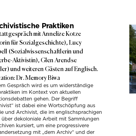
hivistische Praktiken
attgespräch mit Annelize Kotze
orin für Sozialgeschichte), Lucy
ll (Sozialwissenschaftlerin und
erbe-Aktivistin), Glen Arendse
ler) und weiteren Gästen auf Englisch.
tion: Dr. Memory Biwa
sem Gespräch wird es um widerständige
raktiken im Kontext von aktuellen
tionsdebatten gehen. Der Begriff
ivist“ ist dabei eine Wortschöpfung aus
e und Archivist, die im englischsprachigen
s über dekoloniale Arbeit mit Sammlungen
hiven kursiert, um eine progressivere
andersetzung mit „dem Archiv“ und der