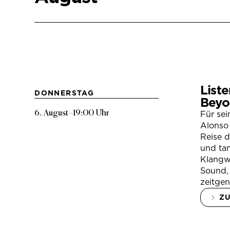
Liste
DONNERSTAG
Beyo
6. August
–
19:00 Uhr
Für se
Alonso 
Reise 
und tan
Klangwe
Sound, 
zeitgen
Z