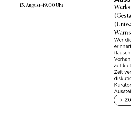
13. August
–
19:00 Uhr
Werkst
(Gesta
(Unive
Warns
Wer di
erinner
flausc
Vorhan
auf kul
Zeit ve
diskuti
Kurator
Ausstel
Z