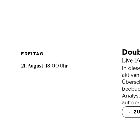
Doub
FREITAG
Live-F
21. August
–
18:00 Uhr
In die
aktiven
Übersc
beobac
Analys
auf der
Z