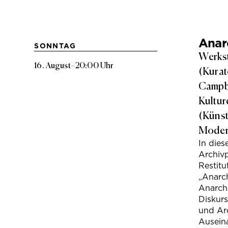
Anarc
SONNTAG
Werkst
16. August
–
20:00 Uhr
(Kurat
Campbe
Kultur
(Künst
Modera
In die
Archivp
Restitu
„Anarch
Anarchi
Diskur
und Arc
Ausein