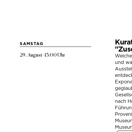
Kura
SAMSTAG
"Zus
29. August
–
13:00 Uhr
Welche
und war
Ausste
entdeck
Expona
geglau
Gesells
nach H
Führung
Proven
Museum
Museum