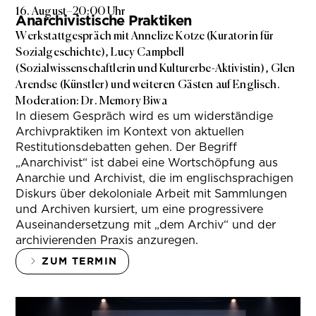
16. August
–
20:00 Uhr
Anarchivistische Praktiken
Werkstattgespräch mit Annelize Kotze (Kuratorin für
Sozialgeschichte), Lucy Campbell
(Sozialwissenschaftlerin und Kulturerbe-Aktivistin), Glen
Arendse (Künstler) und weiteren Gästen auf Englisch.
Moderation: Dr. Memory Biwa
In diesem Gespräch wird es um widerständige
Archivpraktiken im Kontext von aktuellen
Restitutionsdebatten gehen. Der Begriff
„Anarchivist“ ist dabei eine Wortschöpfung aus
Anarchie und Archivist, die im englischsprachigen
Diskurs über dekoloniale Arbeit mit Sammlungen
und Archiven kursiert, um eine progressivere
Auseinandersetzung mit „dem Archiv“ und der
archivierenden Praxis anzuregen.
ZUM TERMIN