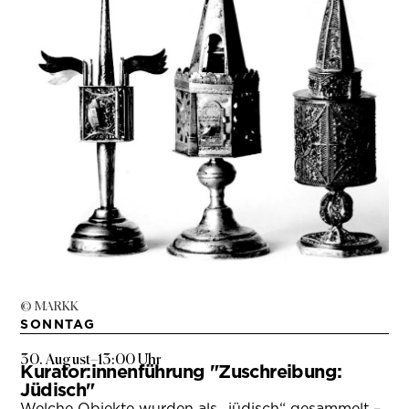
© MARKK
SONNTAG
30. August
–
13:00 Uhr
Kurator:innenführung "Zuschreibung:
Jüdisch"
Welche Objekte wurden als „jüdisch“ gesammelt –